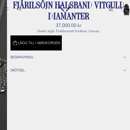
FJÄRILSÖJN HALSBAND VITGULD
TOTAL
ANTA
ARTIKLA
VARUKOR
DIAMANTER
0
37,000.00 kr
Skatter ingår. Fraktkostnad beräknas i kassan.
LÄGG TILL I VARUKORGEN
BESKRIVNING
SKÖTSEL