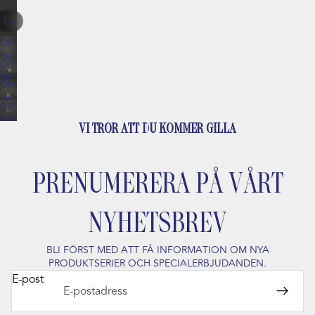
/
1
4
ÖPPNA
BILDEN
ÖPPNA
I
BILDEN
HELSKÄRM
ÖPPNA
I
BILDEN
HELSKÄRM
ÖPPNA
I
BILDEN
HELSKÄRM
VI TROR ATT DU KOMMER GILLA
I
HELSKÄRM
PRENUMERERA PÅ VÅRT
NYHETSBREV
BLI FÖRST MED ATT FÅ INFORMATION OM NYA
PRODUKTSERIER OCH SPECIALERBJUDANDEN.
E-post