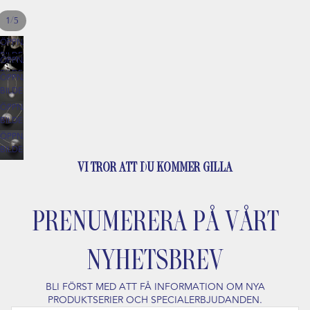
/
1
5
ÖPPNA
BILDEN
ÖPPNA
I
BILDEN
ÖPPNA
HELSKÄRM
I
BILDEN
HELSKÄRM
I
ÖPPNA
HELSKÄRM
BILDEN
I
ÖPPNA
HELSKÄRM
BILDEN
I
VI TROR ATT DU KOMMER GILLA
HELSKÄRM
PRENUMERERA PÅ VÅRT
NYHETSBREV
BLI FÖRST MED ATT FÅ INFORMATION OM NYA
PRODUKTSERIER OCH SPECIALERBJUDANDEN.