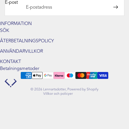
E-post
INFORMATION
SÖK
ÅTERBETALNINGSPOLICY
Integritetspolicy
ANVÄNDARVILLKOR
Återbetalningspolicy
Användarvillkor
KONTAKT
Kontaktinformation
Betalningsmetoder
Fraktpolicy
Rättsligt meddelande
© 2026
Lennartsdotter
, Powered by Shopify
Villkor och policyer