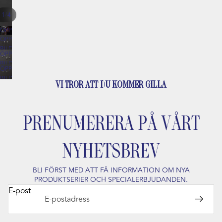
/
1
4
ÖPPNA
ÖPPNA
BILDEN
BILDEN
I
ÖPPNA
I
HELSKÄRM
BILDEN
HELSKÄRM
ÖPPNA
I
BILDEN
HELSKÄRM
VI TROR ATT DU KOMMER GILLA
I
HELSKÄRM
PRENUMERERA PÅ VÅRT
NYHETSBREV
BLI FÖRST MED ATT FÅ INFORMATION OM NYA
PRODUKTSERIER OCH SPECIALERBJUDANDEN.
E-post