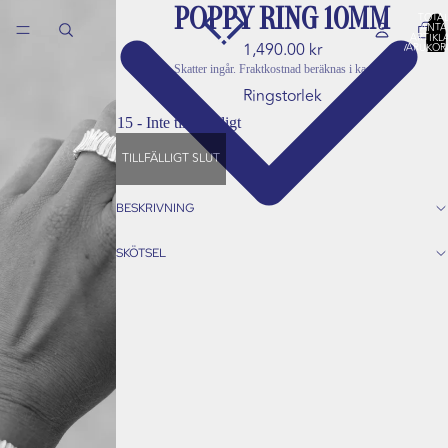
POPPY RING 10MM
TOTAL
ANTA
ARTIKLA
1,490.00 kr
VARUKOR
0
Skatter ingår. Fraktkostnad beräknas i kassan.
Ringstorlek
TILLFÄLLIGT SLUT
BESKRIVNING
SKÖTSEL